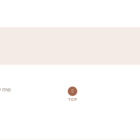
w me
TOP