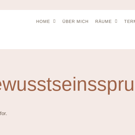
HOME
ÜBER MICH
RÄUME
TER
wusstseinsspr
for.